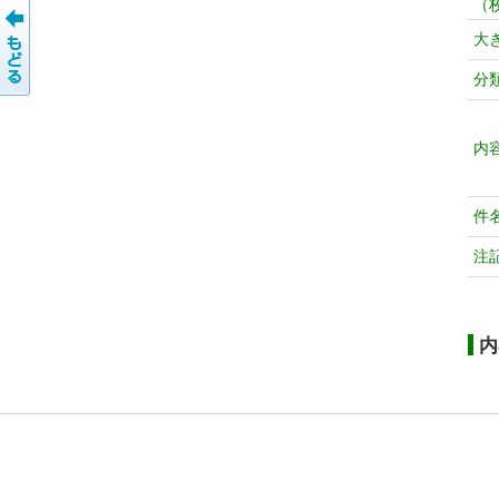
（
大
分
内
件
注
内