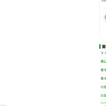
20
書
タ
書
書
書
出
出
ペ