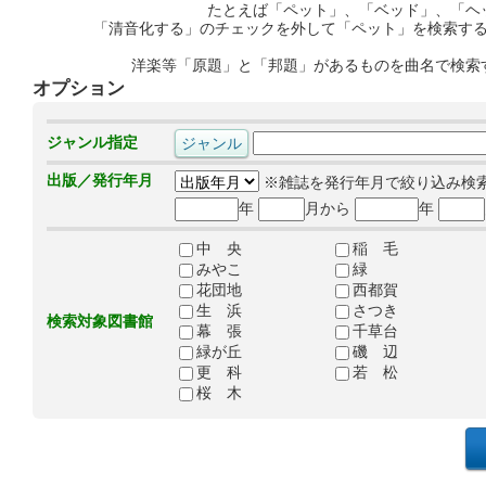
たとえば「ペット」、「ベッド」、「ヘ
「清音化する」のチェックを外して「ペット」を検索す
洋楽等「原題」と「邦題」があるものを曲名で検索
オプション
ジャンル指定
出版／発行年月
※雑誌を発行年月で絞り込み検
年
月から
年
中 央
稲 毛
みやこ
緑
花団地
西都賀
生 浜
さつき
検索対象図書館
幕 張
千草台
緑が丘
磯 辺
更 科
若 松
桜 木