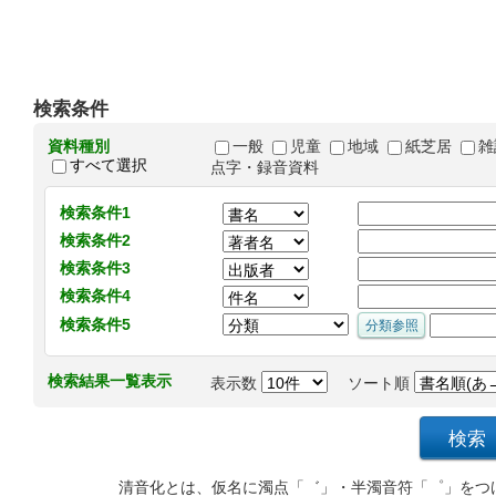
検索条件
資料種別
一般
児童
地域
紙芝居
雑
すべて選択
点字・録音資料
検索条件1
検索条件2
検索条件3
検索条件4
検索条件5
検索結果一覧表示
表示数
ソート順
清音化とは、仮名に濁点「゛」・半濁音符「゜」をつ