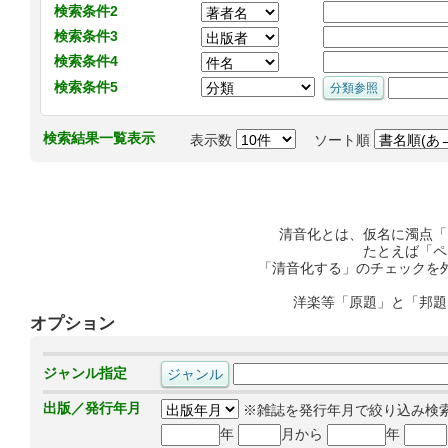
検索条件2
検索条件3
検索条件4
検索条件5
検索結果一覧表示
表示数
ソート順
清音化とは、仮名に濁点「
たとえば「ペ
「清音化する」のチェックを
洋楽等「原題」と「邦題
オプション
ジャンル指定
出版／発行年月
※雑誌を発行年月で絞り込み検
年
月から
年