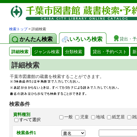
検索トップ
> 詳細検索
かんたん検索
いろいろ検索
貸出・予
詳細検索
ジャンル検索
分類検索
貸出・予約ベスト
新
詳細検索
千葉市図書館の蔵書を検索することができます
検索条件
資料種別
一般
児童
地域
紙芝居
雑
すべて選択
検索条件1