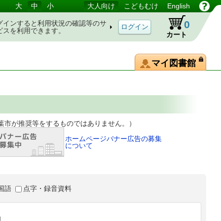
大
中
小
大人向け
こどもむけ
English
0
グインすると利用状況の確認等のサ
ビスを利用できます。
カート
マイ図書館
等をするものではありません。）
ホームページバナー広告の募集
について
国語
点字・録音資料