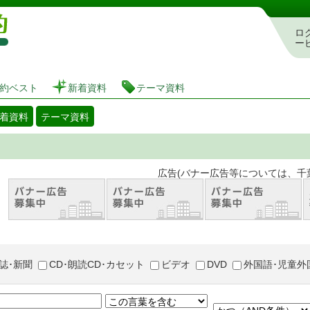
図書館 蔵書検索・予約システム
ロ
ー
約ベスト
新着資料
テーマ資料
着資料
テーマ資料
。 広告(バナー広告等については、千葉市が推奨
誌･新聞
CD･朗読CD･カセット
ビデオ
DVD
外国語･児童外