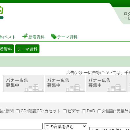
図書館 蔵書検索・予約システム
ロ
ー
約ベスト
新着資料
テーマ資料
着資料
テーマ資料
。 広告(バナー広告等については、千葉市が推奨
誌･新聞
CD･朗読CD･カセット
ビデオ
DVD
外国語･児童外