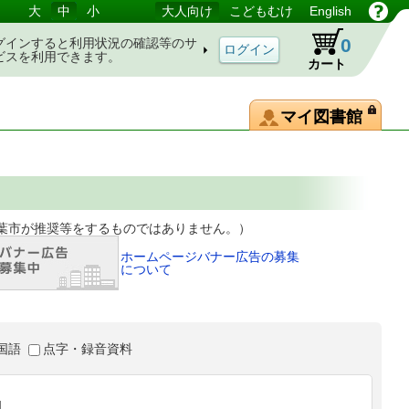
大
中
小
大人向け
こどもむけ
English
0
グインすると利用状況の確認等のサ
ビスを利用できます。
カート
マイ図書館
等をするものではありません。）
ホームページバナー広告の募集
について
国語
点字・録音資料