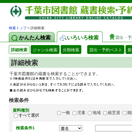
検索トップ
> 詳細検索
かんたん検索
いろいろ検索
貸出・予
詳細検索
ジャンル検索
分類検索
貸出・予約ベスト
新
詳細検索
千葉市図書館の蔵書を検索することができます
検索条件
資料種別
一般
児童
地域
紙芝居
雑
すべて選択
検索条件1