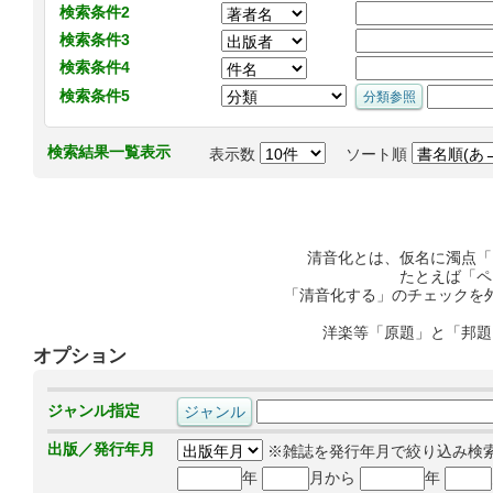
検索条件2
検索条件3
検索条件4
検索条件5
検索結果一覧表示
表示数
ソート順
清音化とは、仮名に濁点「
たとえば「ペ
「清音化する」のチェックを
洋楽等「原題」と「邦題
オプション
ジャンル指定
出版／発行年月
※雑誌を発行年月で絞り込み検
年
月から
年