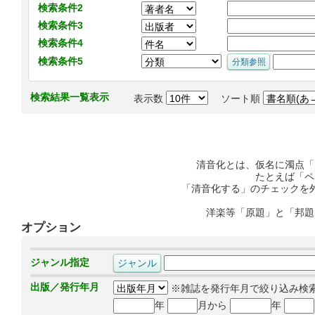
検索条件2
検索条件3
検索条件4
検索条件5
検索結果一覧表示
表示数
ソート順
清音化とは、仮名に濁点「
たとえば「ペ
「清音化する」のチェックを
洋楽等「原題」と「邦題
オプション
ジャンル指定
出版／発行年月
※雑誌を発行年月で絞り込み検
年
月から
年