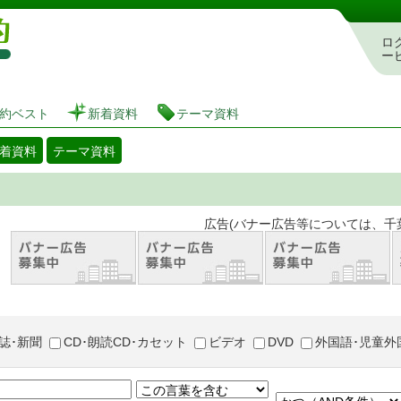
図書館 蔵書検索・予約システム
ロ
ー
約ベスト
新着資料
テーマ資料
着資料
テーマ資料
。 広告(バナー広告等については、千葉市が推奨
誌･新聞
CD･朗読CD･カセット
ビデオ
DVD
外国語･児童外