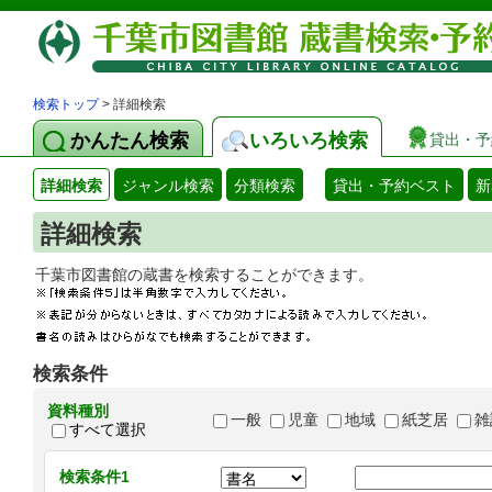
検索トップ
> 詳細検索
かんたん検索
いろいろ検索
貸出・予
詳細検索
ジャンル検索
分類検索
貸出・予約ベスト
新
詳細検索
千葉市図書館の蔵書を検索することができます
検索条件
資料種別
一般
児童
地域
紙芝居
雑
すべて選択
検索条件1