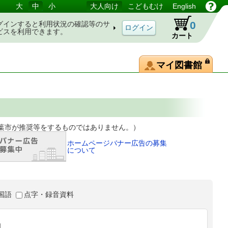
大
中
小
大人向け
こどもむけ
English
0
グインすると利用状況の確認等のサ
ビスを利用できます。
カート
マイ図書館
等をするものではありません。）
ホームページバナー広告の募集
について
国語
点字・録音資料