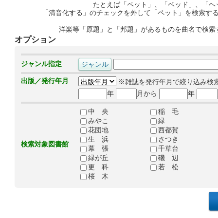
たとえば「ペット」、「ベッド」、「ヘ
「清音化する」のチェックを外して「ペット」を検索す
洋楽等「原題」と「邦題」があるものを曲名で検索
オプション
ジャンル指定
出版／発行年月
※雑誌を発行年月で絞り込み検
年
月から
年
中 央
稲 毛
みやこ
緑
花団地
西都賀
生 浜
さつき
検索対象図書館
幕 張
千草台
緑が丘
磯 辺
更 科
若 松
桜 木