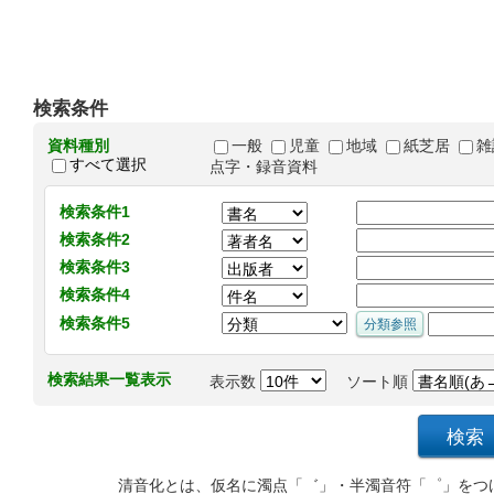
検索条件
資料種別
一般
児童
地域
紙芝居
雑
すべて選択
点字・録音資料
検索条件1
検索条件2
検索条件3
検索条件4
検索条件5
検索結果一覧表示
表示数
ソート順
清音化とは、仮名に濁点「゛」・半濁音符「゜」をつ