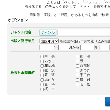
たとえば「ペット」、「ベッド」、「ヘ
「清音化する」のチェックを外して「ペット」を検索す
洋楽等「原題」と「邦題」があるものを曲名で検索
オプション
ジャンル指定
出版／発行年月
※雑誌を発行年月で絞り込み検
年
月から
年
中 央
稲 毛
みやこ
緑
花団地
西都賀
生 浜
さつき
検索対象図書館
幕 張
千草台
緑が丘
磯 辺
更 科
若 松
桜 木