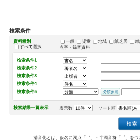
検索条件
資料種別
一般
児童
地域
紙芝居
雑
すべて選択
点字・録音資料
検索条件1
検索条件2
検索条件3
検索条件4
検索条件5
検索結果一覧表示
表示数
ソート順
清音化とは、仮名に濁点「゛」・半濁音符「゜」をつ