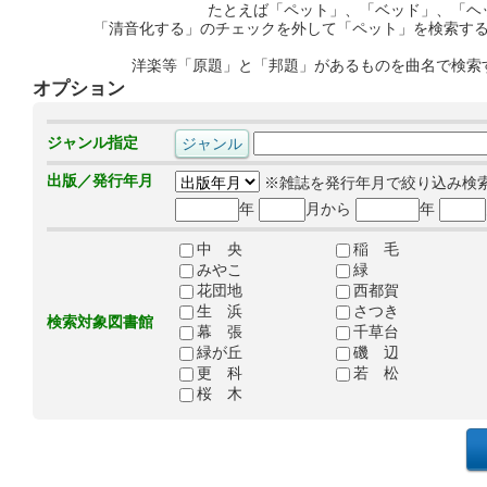
たとえば「ペット」、「ベッド」、「ヘ
「清音化する」のチェックを外して「ペット」を検索す
洋楽等「原題」と「邦題」があるものを曲名で検索
オプション
ジャンル指定
出版／発行年月
※雑誌を発行年月で絞り込み検
年
月から
年
中 央
稲 毛
みやこ
緑
花団地
西都賀
生 浜
さつき
検索対象図書館
幕 張
千草台
緑が丘
磯 辺
更 科
若 松
桜 木