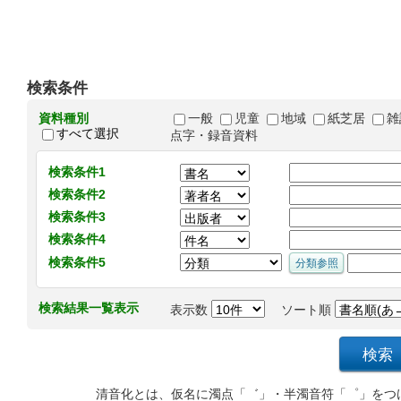
検索条件
資料種別
一般
児童
地域
紙芝居
雑
すべて選択
点字・録音資料
検索条件1
検索条件2
検索条件3
検索条件4
検索条件5
検索結果一覧表示
表示数
ソート順
清音化とは、仮名に濁点「゛」・半濁音符「゜」をつ