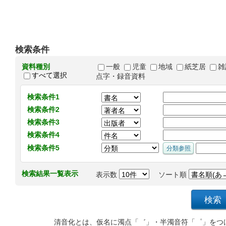
検索条件
資料種別
一般
児童
地域
紙芝居
雑
すべて選択
点字・録音資料
検索条件1
検索条件2
検索条件3
検索条件4
検索条件5
検索結果一覧表示
表示数
ソート順
清音化とは、仮名に濁点「゛」・半濁音符「゜」をつ