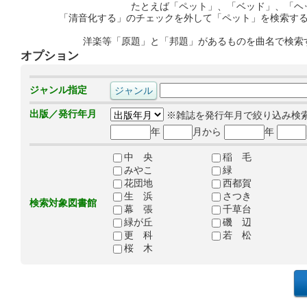
たとえば「ペット」、「ベッド」、「ヘ
「清音化する」のチェックを外して「ペット」を検索す
洋楽等「原題」と「邦題」があるものを曲名で検索
オプション
ジャンル指定
出版／発行年月
※雑誌を発行年月で絞り込み検
年
月から
年
中 央
稲 毛
みやこ
緑
花団地
西都賀
生 浜
さつき
検索対象図書館
幕 張
千草台
緑が丘
磯 辺
更 科
若 松
桜 木