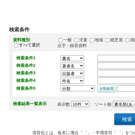
検索条件
資料種別
一般
児童
地域
紙芝居
雑
すべて選択
点字・録音資料
検索条件1
検索条件2
検索条件3
検索条件4
検索条件5
検索結果一覧表示
表示数
ソート順
清音化とは、仮名に濁点「゛」・半濁音符「゜」をつ