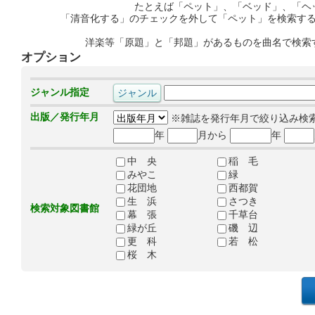
たとえば「ペット」、「ベッド」、「ヘ
「清音化する」のチェックを外して「ペット」を検索す
洋楽等「原題」と「邦題」があるものを曲名で検索
オプション
ジャンル指定
出版／発行年月
※雑誌を発行年月で絞り込み検
年
月から
年
中 央
稲 毛
みやこ
緑
花団地
西都賀
生 浜
さつき
検索対象図書館
幕 張
千草台
緑が丘
磯 辺
更 科
若 松
桜 木