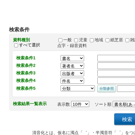
検索条件
資料種別
一般
児童
地域
紙芝居
雑
すべて選択
点字・録音資料
検索条件1
検索条件2
検索条件3
検索条件4
検索条件5
検索結果一覧表示
表示数
ソート順
清音化とは、仮名に濁点「゛」・半濁音符「゜」をつ