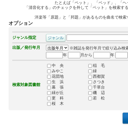
たとえば「ペット」、「ベッド」、「ヘ
「清音化する」のチェックを外して「ペット」を検索す
洋楽等「原題」と「邦題」があるものを曲名で検索
オプション
ジャンル指定
出版／発行年月
※雑誌を発行年月で絞り込み検
年
月から
年
中 央
稲 毛
みやこ
緑
花団地
西都賀
生 浜
さつき
検索対象図書館
幕 張
千草台
緑が丘
磯 辺
更 科
若 松
桜 木