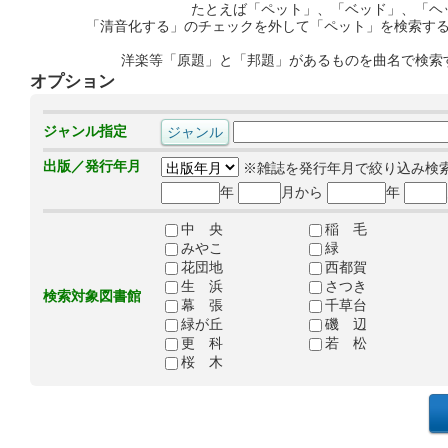
たとえば「ペット」、「ベッド」、「ヘ
「清音化する」のチェックを外して「ペット」を検索す
洋楽等「原題」と「邦題」があるものを曲名で検索
オプション
ジャンル指定
出版／発行年月
※雑誌を発行年月で絞り込み検
年
月から
年
中 央
稲 毛
みやこ
緑
花団地
西都賀
生 浜
さつき
検索対象図書館
幕 張
千草台
緑が丘
磯 辺
更 科
若 松
桜 木