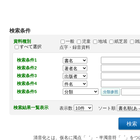
検索条件
資料種別
一般
児童
地域
紙芝居
雑
すべて選択
点字・録音資料
検索条件1
検索条件2
検索条件3
検索条件4
検索条件5
検索結果一覧表示
表示数
ソート順
清音化とは、仮名に濁点「゛」・半濁音符「゜」をつ