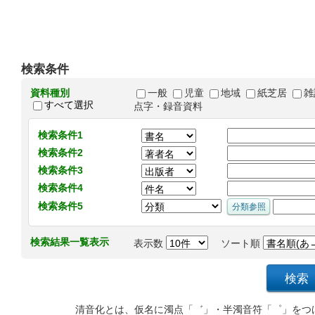
検索条件
資料種別
一般
児童
地域
紙芝居
雑
すべて選択
点字・録音資料
検索条件1
検索条件2
検索条件3
検索条件4
検索条件5
検索結果一覧表示
表示数
ソート順
清音化とは、仮名に濁点「゛」・半濁音符「゜」をつ