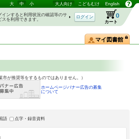
大
中
小
大人向け
こどもむけ
English
0
グインすると利用状況の確認等のサ
ビスを利用できます。
カート
マイ図書館
等をするものではありません。）
ホームページバナー広告の募集
について
国語
点字・録音資料