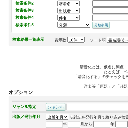
検索条件2
検索条件3
検索条件4
検索条件5
検索結果一覧表示
表示数
ソート順
清音化とは、仮名に濁点「
たとえば「ペ
「清音化する」のチェックを
洋楽等「原題」と「邦題
オプション
ジャンル指定
出版／発行年月
※雑誌を発行年月で絞り込み検
年
月から
年