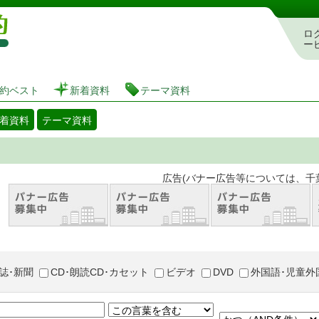
図書館 蔵書検索・予約システム
ロ
ー
約ベスト
新着資料
テーマ資料
着資料
テーマ資料
。 広告(バナー広告等については、千葉市が推奨
誌･新聞
CD･朗読CD･カセット
ビデオ
DVD
外国語･児童外