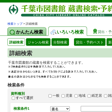
検索トップ
> 詳細検索
かんたん検索
いろいろ検索
貸出・予
詳細検索
ジャンル検索
分類検索
貸出・予約ベスト
新
詳細検索
千葉市図書館の蔵書を検索することができます
検索条件
資料種別
一般
児童
地域
紙芝居
雑
すべて選択
検索条件1