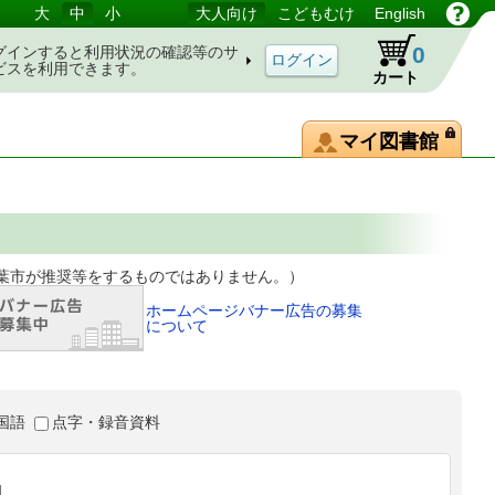
大
中
小
大人向け
こどもむけ
English
0
グインすると利用状況の確認等のサ
ビスを利用できます。
カート
マイ図書館
等をするものではありません。）
ホームページバナー広告の募集
について
国語
点字・録音資料