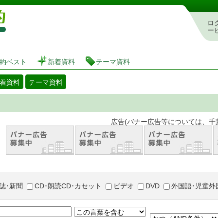
図書館 蔵書検索・予約システム
ロ
ー
約ベスト
新着資料
テーマ資料
着資料
テーマ資料
。 広告(バナー広告等については、千葉市が推奨
誌･新聞
CD･朗読CD･カセット
ビデオ
DVD
外国語･児童外