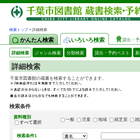
検索トップ
> 詳細検索
かんたん検索
いろいろ検索
貸出・予
詳細検索
ジャンル検索
分類検索
貸出・予約ベスト
新
詳細検索
千葉市図書館の蔵書を検索することができます
検索条件
資料種別
一般
児童
地域
紙芝居
雑
すべて選択
検索条件1