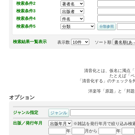
検索条件2
検索条件3
検索条件4
検索条件5
検索結果一覧表示
表示数
ソート順
清音化とは、仮名に濁点「
たとえば「ペ
「清音化する」のチェックを
洋楽等「原題」と「邦題
オプション
ジャンル指定
出版／発行年月
※雑誌を発行年月で絞り込み検
年
月から
年