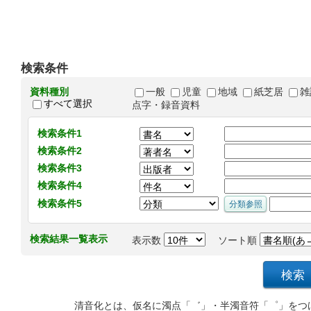
検索条件
資料種別
一般
児童
地域
紙芝居
雑
すべて選択
点字・録音資料
検索条件1
検索条件2
検索条件3
検索条件4
検索条件5
検索結果一覧表示
表示数
ソート順
清音化とは、仮名に濁点「゛」・半濁音符「゜」をつ