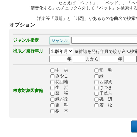
たとえば「ペット」、「ベッド」、「ヘ
「清音化する」のチェックを外して「ペット」を検索す
洋楽等「原題」と「邦題」があるものを曲名で検索
オプション
ジャンル指定
出版／発行年月
※雑誌を発行年月で絞り込み検
年
月から
年
中 央
稲 毛
みやこ
緑
花団地
西都賀
生 浜
さつき
検索対象図書館
幕 張
千草台
緑が丘
磯 辺
更 科
若 松
桜 木