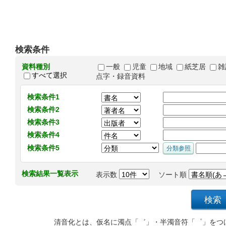
検索条件
資料種別
一般
児童
地域
紙芝居
雑
すべて選択
点字・録音資料
検索条件1
検索条件2
検索条件3
検索条件4
検索条件5
検索結果一覧表示
表示数
ソート順
清音化とは、仮名に濁点「゛」・半濁音符「゜」をつ