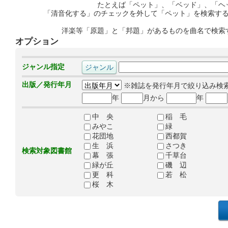
たとえば「ペット」、「ベッド」、「ヘ
「清音化する」のチェックを外して「ペット」を検索す
洋楽等「原題」と「邦題」があるものを曲名で検索
オプション
ジャンル指定
出版／発行年月
※雑誌を発行年月で絞り込み検
年
月から
年
中 央
稲 毛
みやこ
緑
花団地
西都賀
生 浜
さつき
検索対象図書館
幕 張
千草台
緑が丘
磯 辺
更 科
若 松
桜 木