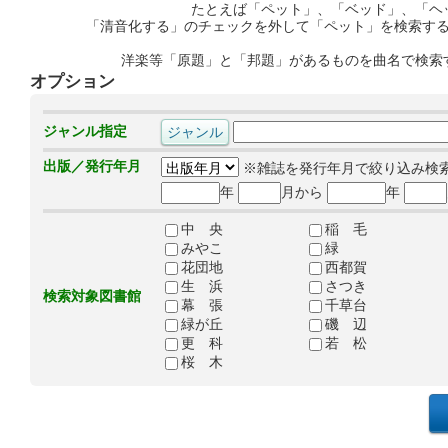
たとえば「ペット」、「ベッド」、「ヘ
「清音化する」のチェックを外して「ペット」を検索す
洋楽等「原題」と「邦題」があるものを曲名で検索
オプション
ジャンル指定
出版／発行年月
※雑誌を発行年月で絞り込み検
年
月から
年
中 央
稲 毛
みやこ
緑
花団地
西都賀
生 浜
さつき
検索対象図書館
幕 張
千草台
緑が丘
磯 辺
更 科
若 松
桜 木