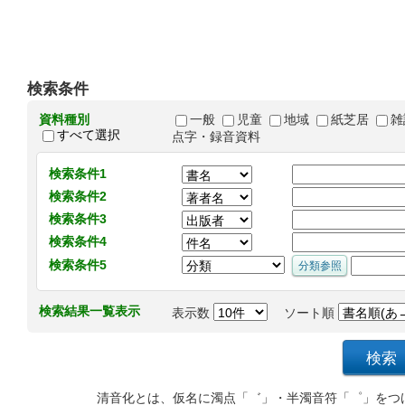
検索条件
資料種別
一般
児童
地域
紙芝居
雑
すべて選択
点字・録音資料
検索条件1
検索条件2
検索条件3
検索条件4
検索条件5
検索結果一覧表示
表示数
ソート順
清音化とは、仮名に濁点「゛」・半濁音符「゜」をつ