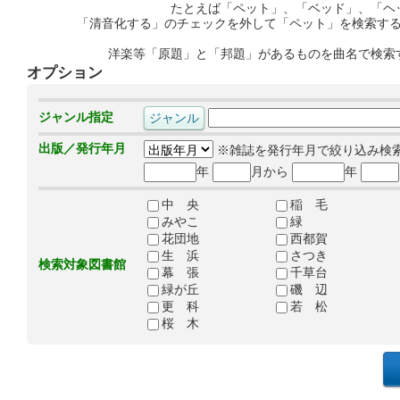
たとえば「ペット」、「ベッド」、「ヘ
「清音化する」のチェックを外して「ペット」を検索す
洋楽等「原題」と「邦題」があるものを曲名で検索
オプション
ジャンル指定
出版／発行年月
※雑誌を発行年月で絞り込み検
年
月から
年
中 央
稲 毛
みやこ
緑
花団地
西都賀
生 浜
さつき
検索対象図書館
幕 張
千草台
緑が丘
磯 辺
更 科
若 松
桜 木