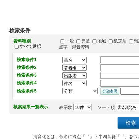
検索条件
資料種別
一般
児童
地域
紙芝居
雑
すべて選択
点字・録音資料
検索条件1
検索条件2
検索条件3
検索条件4
検索条件5
検索結果一覧表示
表示数
ソート順
清音化とは、仮名に濁点「゛」・半濁音符「゜」をつ