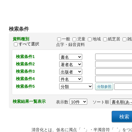
検索条件
資料種別
一般
児童
地域
紙芝居
雑
すべて選択
点字・録音資料
検索条件1
検索条件2
検索条件3
検索条件4
検索条件5
検索結果一覧表示
表示数
ソート順
清音化とは、仮名に濁点「゛」・半濁音符「゜」をつ