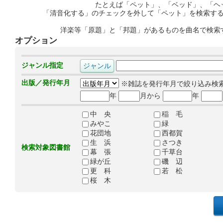
たとえば「ペット」、「ベッド」、「ヘ
「清音化する」のチェックを外して「ペット」を検索す
洋楽等「原題」と「邦題」があるものを曲名で検索
オプション
ジャンル指定
出版／発行年月
※雑誌を発行年月で絞り込み検
年
月から
年
中 央
稲 毛
みやこ
緑
花団地
西都賀
生 浜
さつき
検索対象図書館
幕 張
千草台
緑が丘
磯 辺
更 科
若 松
桜 木