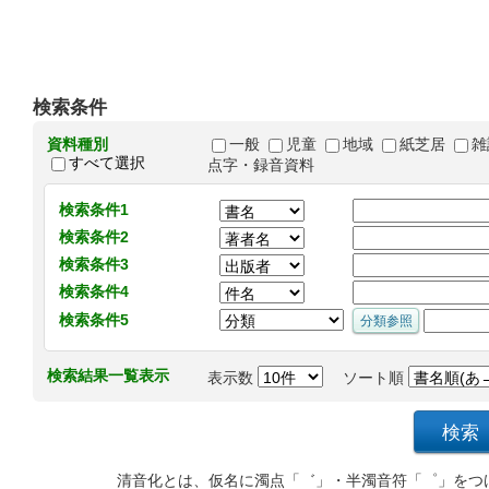
検索条件
資料種別
一般
児童
地域
紙芝居
雑
すべて選択
点字・録音資料
検索条件1
検索条件2
検索条件3
検索条件4
検索条件5
検索結果一覧表示
表示数
ソート順
清音化とは、仮名に濁点「゛」・半濁音符「゜」をつ