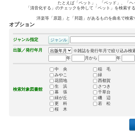
たとえば「ペット」、「ベッド」、「ヘ
「清音化する」のチェックを外して「ペット」を検索す
洋楽等「原題」と「邦題」があるものを曲名で検索
オプション
ジャンル指定
出版／発行年月
※雑誌を発行年月で絞り込み検
年
月から
年
中 央
稲 毛
みやこ
緑
花団地
西都賀
生 浜
さつき
検索対象図書館
幕 張
千草台
緑が丘
磯 辺
更 科
若 松
桜 木