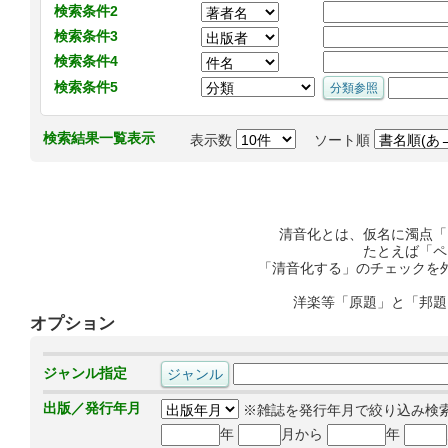
検索条件2
検索条件3
検索条件4
検索条件5
検索結果一覧表示
表示数
ソート順
清音化とは、仮名に濁点「
たとえば「ペ
「清音化する」のチェックを
洋楽等「原題」と「邦題
オプション
ジャンル指定
出版／発行年月
※雑誌を発行年月で絞り込み検
年
月から
年