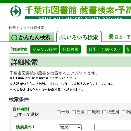
検索トップ
> 詳細検索
かんたん検索
いろいろ検索
貸出・予
詳細検索
ジャンル検索
分類検索
貸出・予約ベスト
新
詳細検索
千葉市図書館の蔵書を検索することができます
検索条件
資料種別
一般
児童
地域
紙芝居
雑
すべて選択
検索条件1