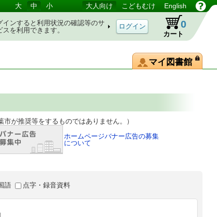
大
中
小
大人向け
こどもむけ
English
0
グインすると利用状況の確認等のサ
ビスを利用できます。
カート
マイ図書館
等をするものではありません。）
ホームページバナー広告の募集
について
国語
点字・録音資料