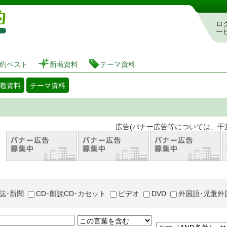
図書館 蔵書検索・予約システム
ロ
ー
約ベスト
新着資料
テーマ資料
着資料
テーマ資料
。 広告(バナー広告等については、千葉市が推奨
誌･新聞
CD･朗読CD･カセット
ビデオ
DVD
外国語･児童外