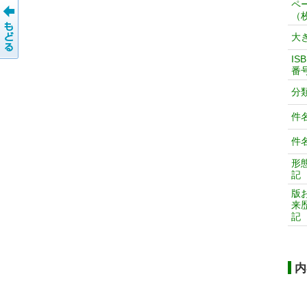
ペ
（
大
IS
番
分
件
件
形
記
版
来
記
内