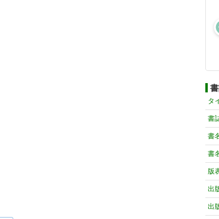
書
タ
書
書
書
版
出
出