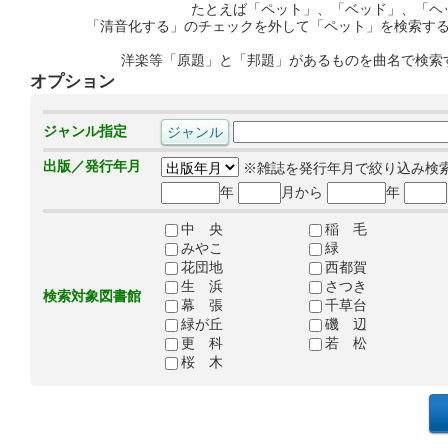
たとえば「ペット」、「ベッド」、「ヘ
「清音化する」のチェックを外して「ペット」を検索す
洋楽等「原題」と「邦題」があるものを曲名で検索
オプション
ジャンル指定
出版／発行年月
※雑誌を発行年月で絞り込み検
年
月から
年
中 央
稲 毛
みやこ
緑
花団地
西都賀
生 浜
さつき
検索対象図書館
幕 張
千草台
緑が丘
磯 辺
更 科
若 松
桜 木