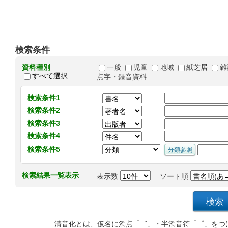
検索条件
資料種別
一般
児童
地域
紙芝居
雑
すべて選択
点字・録音資料
検索条件1
検索条件2
検索条件3
検索条件4
検索条件5
検索結果一覧表示
表示数
ソート順
清音化とは、仮名に濁点「゛」・半濁音符「゜」をつ