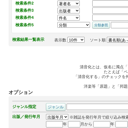
検索条件2
検索条件3
検索条件4
検索条件5
検索結果一覧表示
表示数
ソート順
清音化とは、仮名に濁点「
たとえば「ペ
「清音化する」のチェックを
洋楽等「原題」と「邦題
オプション
ジャンル指定
出版／発行年月
※雑誌を発行年月で絞り込み検
年
月から
年