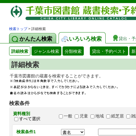
検索トップ
> 詳細検索
かんたん検索
いろいろ検索
貸出・予
詳細検索
ジャンル検索
分類検索
貸出・予約ベスト
新
詳細検索
千葉市図書館の蔵書を検索することができます
検索条件
資料種別
一般
児童
地域
紙芝居
雑
すべて選択
検索条件1