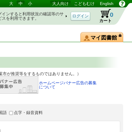
大
中
小
大人向け
こどもむけ
English
0
グインすると利用状況の確認等のサ
ビスを利用できます。
カート
マイ図書館
等をするものではありません。）
ホームページバナー広告の募集
について
国語
点字・録音資料