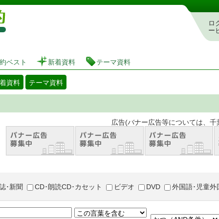
図書館 蔵書検索・予約システム
ロ
ー
約ベスト
新着資料
テーマ資料
着資料
テーマ資料
。 広告(バナー広告等については、千葉市が推奨
誌･新聞
CD･朗読CD･カセット
ビデオ
DVD
外国語･児童外