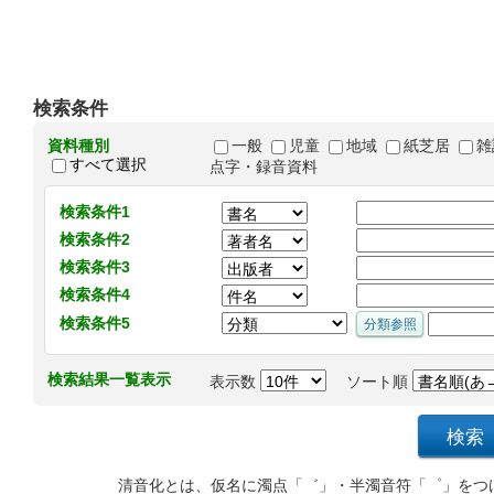
検索条件
資料種別
一般
児童
地域
紙芝居
雑
すべて選択
点字・録音資料
検索条件1
検索条件2
検索条件3
検索条件4
検索条件5
検索結果一覧表示
表示数
ソート順
清音化とは、仮名に濁点「゛」・半濁音符「゜」をつ