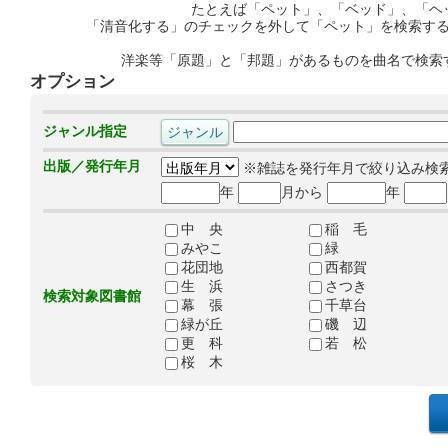
たとえば「ペット」、「ベッド」、「ヘ
「清音化する」のチェックを外して「ペット」を検索す
洋楽等「原題」と「邦題」があるものを曲名で検索
オプション
ジャンル指定
出版／発行年月
※雑誌を発行年月で絞り込み検
年
月から
年
中 央
稲 毛
みやこ
緑
花団地
西都賀
生 浜
さつき
検索対象図書館
幕 張
千草台
緑が丘
磯 辺
更 科
若 松
桜 木