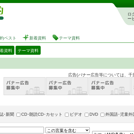
図書館 蔵書検索・予約システム
ロ
ー
約ベスト
新着資料
テーマ資料
着資料
テーマ資料
。 広告(バナー広告等については、千葉市が推奨
誌･新聞
CD･朗読CD･カセット
ビデオ
DVD
外国語･児童外