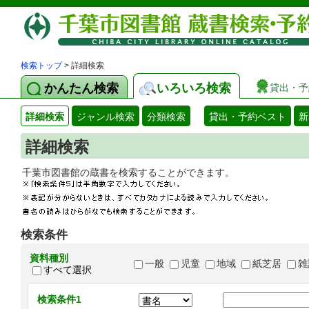
検索トップ
> 詳細検索
かんたん検索
いろいろ検索
貸出・予
詳細検索
ジャンル検索
分類検索
貸出・予約ベスト
新
詳細検索
千葉市図書館の蔵書を検索することができます
検索条件
資料種別
一般
児童
地域
紙芝居
雑
すべて選択
検索条件1