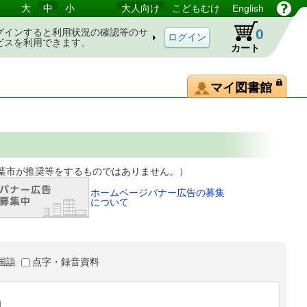
大
中
小
大人向け
こどもむけ
English
0
グインすると利用状況の確認等のサ
ビスを利用できます。
カート
マイ図書館
等をするものではありません。）
ホームページバナー広告の募集
について
国語
点字・録音資料