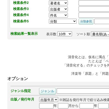
検索条件2
検索条件3
検索条件4
検索条件5
検索結果一覧表示
表示数
ソート順
清音化とは、仮名に濁点「
たとえば「ペ
「清音化する」のチェックを
洋楽等「原題」と「邦題
オプション
ジャンル指定
出版／発行年月
※雑誌を発行年月で絞り込み検
年
月から
年