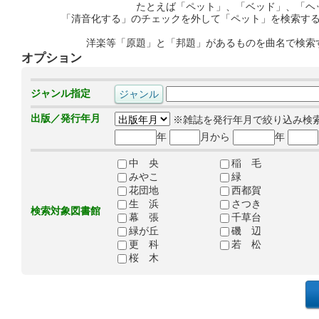
たとえば「ペット」、「ベッド」、「ヘ
「清音化する」のチェックを外して「ペット」を検索す
洋楽等「原題」と「邦題」があるものを曲名で検索
オプション
ジャンル指定
出版／発行年月
※雑誌を発行年月で絞り込み検
年
月から
年
中 央
稲 毛
みやこ
緑
花団地
西都賀
生 浜
さつき
検索対象図書館
幕 張
千草台
緑が丘
磯 辺
更 科
若 松
桜 木