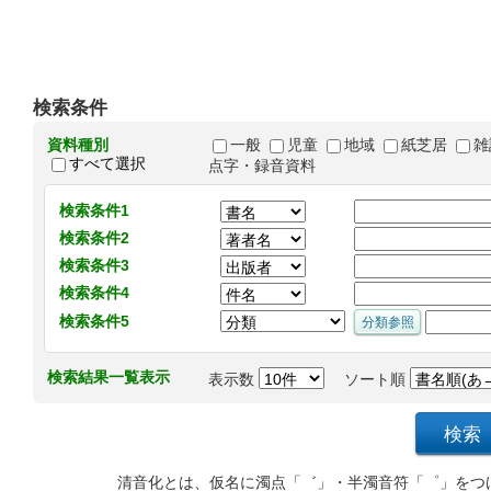
検索条件
資料種別
一般
児童
地域
紙芝居
雑
すべて選択
点字・録音資料
検索条件1
検索条件2
検索条件3
検索条件4
検索条件5
検索結果一覧表示
表示数
ソート順
清音化とは、仮名に濁点「゛」・半濁音符「゜」をつ