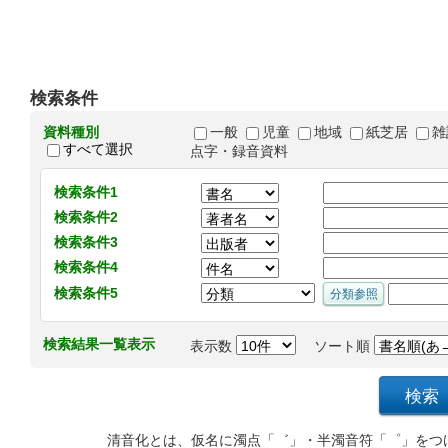
検索条件
資料種別
一般
児童
地域
紙芝居
雑
すべて選択
点字・録音資料
検索条件1
検索条件2
検索条件3
検索条件4
検索条件5
検索結果一覧表示
表示数
ソート順
清音化とは、仮名に濁点「゛」・半濁音符「゜」をつ