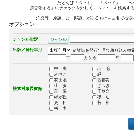
たとえば「ペット」、「ベッド」、「ヘ
「清音化する」のチェックを外して「ペット」を検索す
洋楽等「原題」と「邦題」があるものを曲名で検索
オプション
ジャンル指定
出版／発行年月
※雑誌を発行年月で絞り込み検
年
月から
年
中 央
稲 毛
みやこ
緑
花団地
西都賀
生 浜
さつき
検索対象図書館
幕 張
千草台
緑が丘
磯 辺
更 科
若 松
桜 木