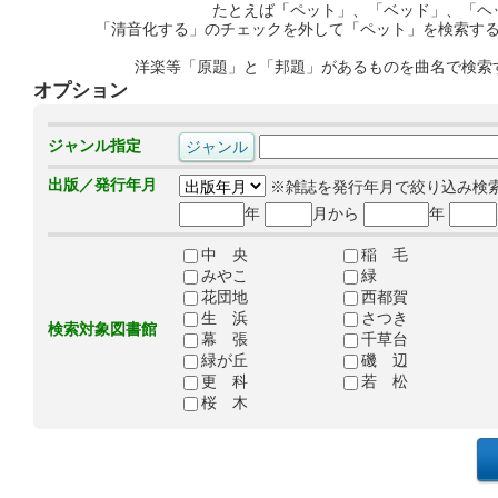
たとえば「ペット」、「ベッド」、「ヘ
「清音化する」のチェックを外して「ペット」を検索す
洋楽等「原題」と「邦題」があるものを曲名で検索
オプション
ジャンル指定
出版／発行年月
※雑誌を発行年月で絞り込み検
年
月から
年
中 央
稲 毛
みやこ
緑
花団地
西都賀
生 浜
さつき
検索対象図書館
幕 張
千草台
緑が丘
磯 辺
更 科
若 松
桜 木