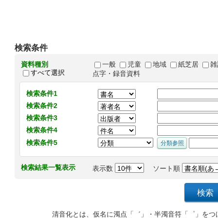
検索条件
資料種別
一般
児童
地域
紙芝居
雑
すべて選択
点字・録音資料
検索条件1
検索条件2
検索条件3
検索条件4
検索条件5
検索結果一覧表示
表示数
ソート順
清音化とは、仮名に濁点「゛」・半濁音符「゜」をつ