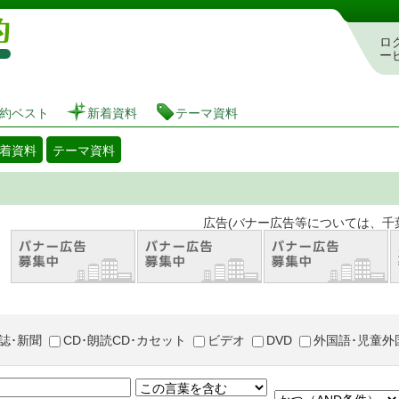
図書館 蔵書検索・予約システム
ロ
ー
約ベスト
新着資料
テーマ資料
着資料
テーマ資料
。 広告(バナー広告等については、千葉市が推奨
誌･新聞
CD･朗読CD･カセット
ビデオ
DVD
外国語･児童外