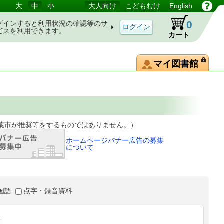
大
中
小
大人向け
こどもむけ
English
0
グインすると利用状況の確認等のサ
ビスを利用できます。
カート
マイ図書館
等をするものではありません。）
ホームページバナー広告の募集
について
国語
点字・録音資料