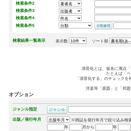
検索条件2
検索条件3
検索条件4
検索条件5
検索結果一覧表示
表示数
ソート順
清音化とは、仮名に濁点「
たとえば「ペ
「清音化する」のチェックを
洋楽等「原題」と「邦題
オプション
ジャンル指定
出版／発行年月
※雑誌を発行年月で絞り込み検
年
月から
年