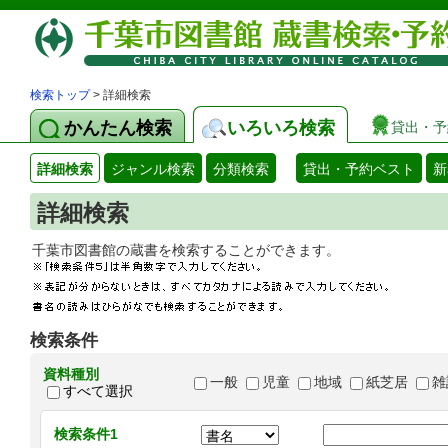
検索トップ
> 詳細検索
かんたん検索
いろいろ検索
貸出・予
詳細検索
ジャンル検索
分類検索
貸出・予約ベスト
新
詳細検索
千葉市図書館の蔵書を検索することができます
検索条件
資料種別
一般
児童
地域
紙芝居
雑
すべて選択
検索条件1