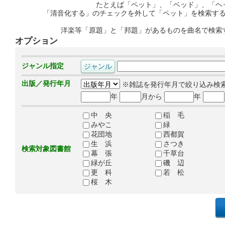
たとえば「ペット」、「ベッド」、「ヘ
「清音化する」のチェックを外して「ペット」を検索す
洋楽等「原題」と「邦題」があるものを曲名で検索
オプション
ジャンル指定
出版／発行年月
※雑誌を発行年月で絞り込み検
年
月から
年
中 央
稲 毛
みやこ
緑
花団地
西都賀
生 浜
さつき
検索対象図書館
幕 張
千草台
緑が丘
磯 辺
更 科
若 松
桜 木