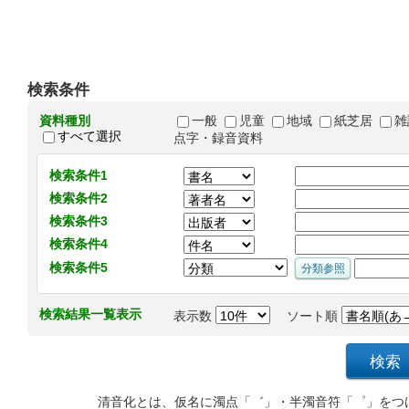
検索条件
資料種別
一般
児童
地域
紙芝居
雑
すべて選択
点字・録音資料
検索条件1
検索条件2
検索条件3
検索条件4
検索条件5
検索結果一覧表示
表示数
ソート順
清音化とは、仮名に濁点「゛」・半濁音符「゜」をつ