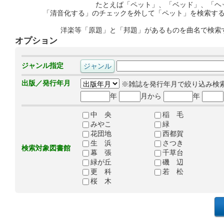
たとえば「ペット」、「ベッド」、「ヘ
「清音化する」のチェックを外して「ペット」を検索す
洋楽等「原題」と「邦題」があるものを曲名で検索
オプション
ジャンル指定
出版／発行年月
※雑誌を発行年月で絞り込み検
年
月から
年
中 央
稲 毛
みやこ
緑
花団地
西都賀
生 浜
さつき
検索対象図書館
幕 張
千草台
緑が丘
磯 辺
更 科
若 松
桜 木