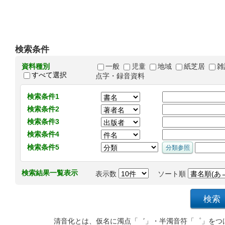
検索条件
資料種別
一般
児童
地域
紙芝居
雑
すべて選択
点字・録音資料
検索条件1
検索条件2
検索条件3
検索条件4
検索条件5
検索結果一覧表示
表示数
ソート順
清音化とは、仮名に濁点「゛」・半濁音符「゜」をつ