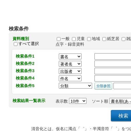
検索条件
資料種別
一般
児童
地域
紙芝居
雑
すべて選択
点字・録音資料
検索条件1
検索条件2
検索条件3
検索条件4
検索条件5
検索結果一覧表示
表示数
ソート順
清音化とは、仮名に濁点「゛」・半濁音符「゜」をつ