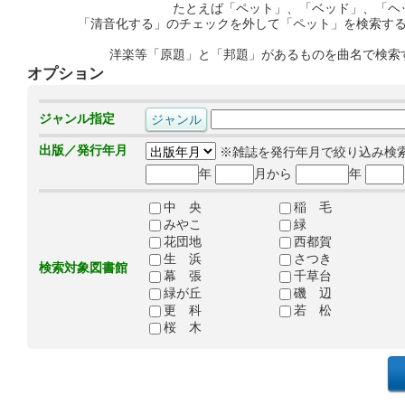
たとえば「ペット」、「ベッド」、「ヘ
「清音化する」のチェックを外して「ペット」を検索す
洋楽等「原題」と「邦題」があるものを曲名で検索
オプション
ジャンル指定
出版／発行年月
※雑誌を発行年月で絞り込み検
年
月から
年
中 央
稲 毛
みやこ
緑
花団地
西都賀
生 浜
さつき
検索対象図書館
幕 張
千草台
緑が丘
磯 辺
更 科
若 松
桜 木