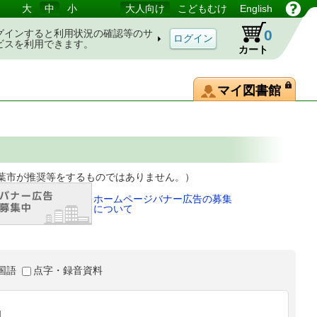
大
中
小
大人向け
こどもむけ
English
0
グインすると利用状況の確認等のサ
ビスを利用できます。
カート
マイ図書館
等をするものではありません。）
ホームページバナー広告の募集
について
国語
点字・録音資料