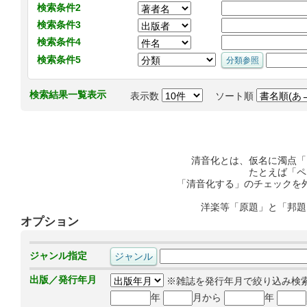
検索条件2
検索条件3
検索条件4
検索条件5
検索結果一覧表示
表示数
ソート順
清音化とは、仮名に濁点「
たとえば「ペ
「清音化する」のチェックを
洋楽等「原題」と「邦題
オプション
ジャンル指定
出版／発行年月
※雑誌を発行年月で絞り込み検
年
月から
年