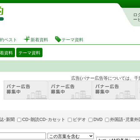
図書館 蔵書検索・予約システム
ロ
ー
約ベスト
新着資料
テーマ資料
着資料
テーマ資料
。 広告(バナー広告等については、千葉市が推奨
誌･新聞
CD･朗読CD･カセット
ビデオ
DVD
外国語･児童外