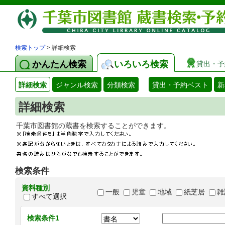
検索トップ
> 詳細検索
かんたん検索
いろいろ検索
貸出・予
詳細検索
ジャンル検索
分類検索
貸出・予約ベスト
新
詳細検索
千葉市図書館の蔵書を検索することができます
検索条件
資料種別
一般
児童
地域
紙芝居
雑
すべて選択
検索条件1