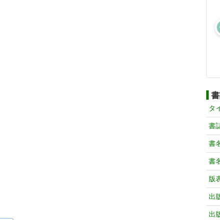
書
タ
書
書
書
版
出
出