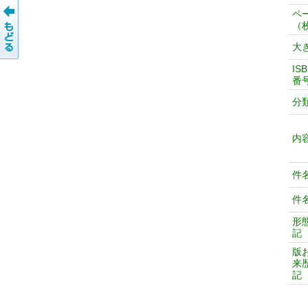
ペ
（
大
IS
番
分
内
件
件
形
記
版
来
記