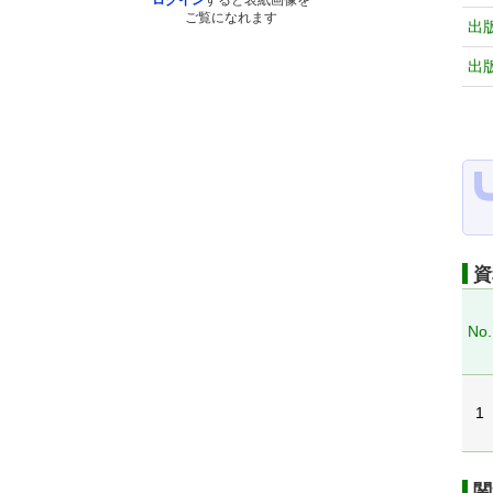
ログイン
すると表紙画像を
ご覧になれます
出
出
資
No.
1
関