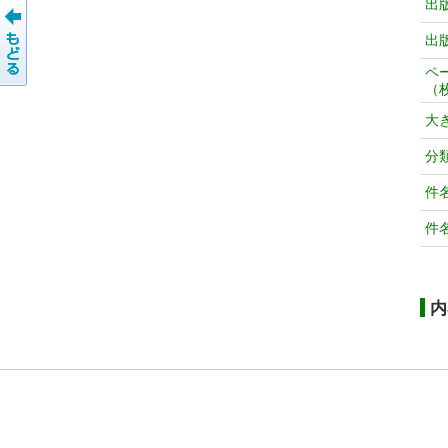
出
出
ペ
（
大
分
件
件
内