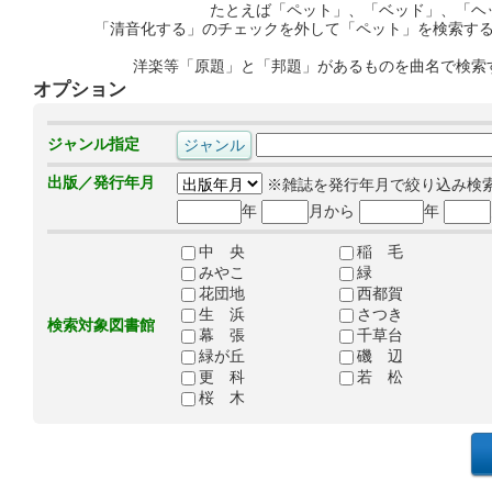
たとえば「ペット」、「ベッド」、「ヘ
「清音化する」のチェックを外して「ペット」を検索す
洋楽等「原題」と「邦題」があるものを曲名で検索
オプション
ジャンル指定
出版／発行年月
※雑誌を発行年月で絞り込み検
年
月から
年
中 央
稲 毛
みやこ
緑
花団地
西都賀
生 浜
さつき
検索対象図書館
幕 張
千草台
緑が丘
磯 辺
更 科
若 松
桜 木