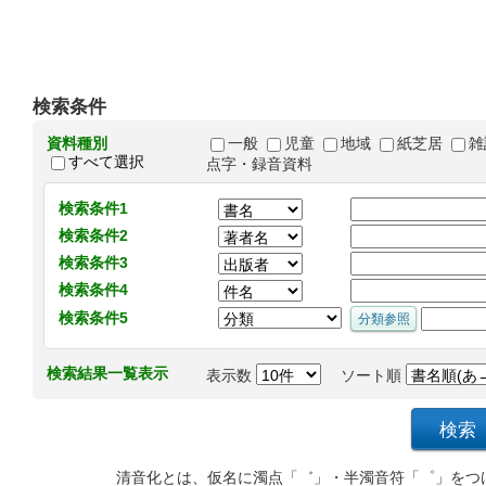
検索条件
資料種別
一般
児童
地域
紙芝居
雑
すべて選択
点字・録音資料
検索条件1
検索条件2
検索条件3
検索条件4
検索条件5
検索結果一覧表示
表示数
ソート順
清音化とは、仮名に濁点「゛」・半濁音符「゜」をつ