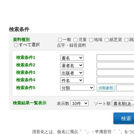
検索条件
資料種別
一般
児童
地域
紙芝居
雑
すべて選択
点字・録音資料
検索条件1
検索条件2
検索条件3
検索条件4
検索条件5
検索結果一覧表示
表示数
ソート順
清音化とは、仮名に濁点「゛」・半濁音符「゜」をつ