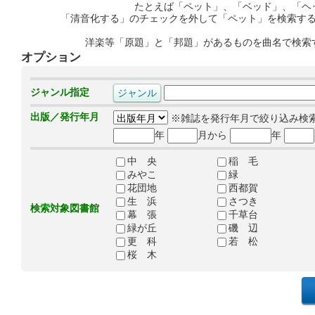
たとえば「ペット」、「ベッド」、「ヘ
「清音化する」のチェックを外して「ペット」を検索す
洋楽等「原題」と「邦題」があるものを曲名で検索
オプション
ジャンル指定
出版／発行年月
※雑誌を発行年月で絞り込み検
年
月から
年
中 央
稲 毛
みやこ
緑
花団地
西都賀
生 浜
さつき
検索対象図書館
幕 張
千草台
緑が丘
磯 辺
更 科
若 松
桜 木