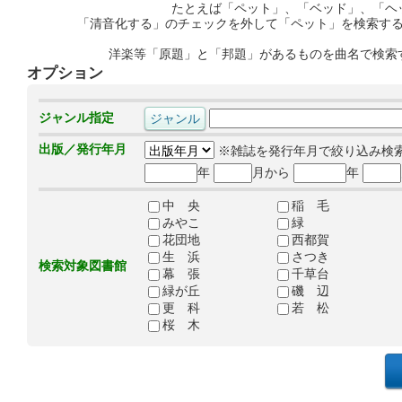
たとえば「ペット」、「ベッド」、「ヘ
「清音化する」のチェックを外して「ペット」を検索す
洋楽等「原題」と「邦題」があるものを曲名で検索
オプション
ジャンル指定
出版／発行年月
※雑誌を発行年月で絞り込み検
年
月から
年
中 央
稲 毛
みやこ
緑
花団地
西都賀
生 浜
さつき
検索対象図書館
幕 張
千草台
緑が丘
磯 辺
更 科
若 松
桜 木