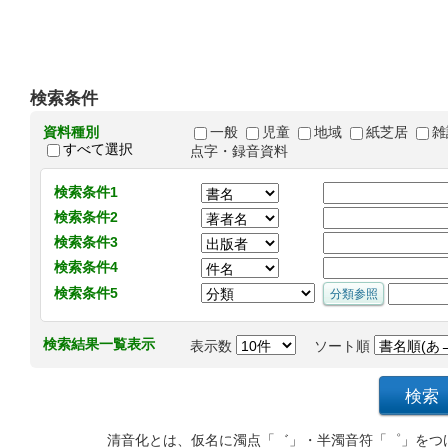
検索条件
資料種別
一般
児童
地域
紙芝居
雑
すべて選択
点字・録音資料
検索条件1
検索条件2
検索条件3
検索条件4
検索条件5
検索結果一覧表示
表示数
ソート順
清音化とは、仮名に濁点「゛」・半濁音符「゜」をつ