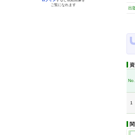
ログイン
すると表紙画像を
ご覧になれます
出
資
No.
1
関