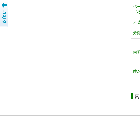
ペ
（
大
分
内
件
内