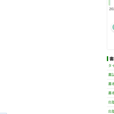
20
書
タ
書
書
書
出
出