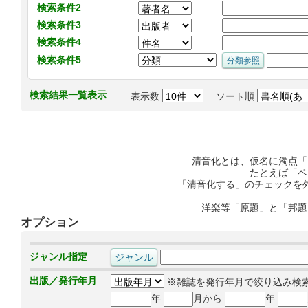
検索条件2
検索条件3
検索条件4
検索条件5
検索結果一覧表示
表示数
ソート順
清音化とは、仮名に濁点「
たとえば「ペ
「清音化する」のチェックを
洋楽等「原題」と「邦題
オプション
ジャンル指定
出版／発行年月
※雑誌を発行年月で絞り込み検
年
月から
年