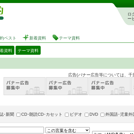
図書館 蔵書検索・予約システム
ロ
ー
約ベスト
新着資料
テーマ資料
着資料
テーマ資料
。 広告(バナー広告等については、千葉市が推奨
誌･新聞
CD･朗読CD･カセット
ビデオ
DVD
外国語･児童外