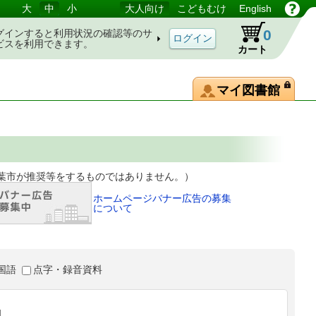
大
中
小
大人向け
こどもむけ
English
0
グインすると利用状況の確認等のサ
ビスを利用できます。
カート
マイ図書館
等をするものではありません。）
ホームページバナー広告の募集
について
国語
点字・録音資料