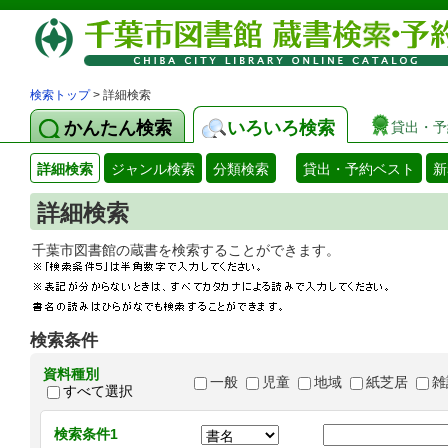
検索トップ
> 詳細検索
かんたん検索
いろいろ検索
貸出・予
詳細検索
ジャンル検索
分類検索
貸出・予約ベスト
新
詳細検索
千葉市図書館の蔵書を検索することができます
検索条件
資料種別
一般
児童
地域
紙芝居
雑
すべて選択
検索条件1