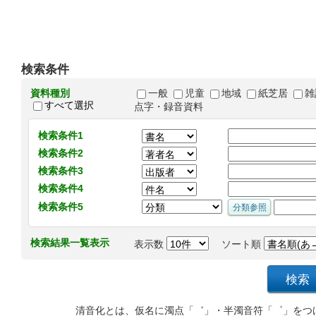
検索条件
資料種別
一般
児童
地域
紙芝居
雑
すべて選択
点字・録音資料
検索条件1
検索条件2
検索条件3
検索条件4
検索条件5
検索結果一覧表示
表示数
ソート順
清音化とは、仮名に濁点「゛」・半濁音符「゜」をつ