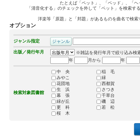
たとえば「ペット」、「ベッド」、「ヘ
「清音化する」のチェックを外して「ペット」を検索す
洋楽等「原題」と「邦題」があるものを曲名で検索
オプション
ジャンル指定
出版／発行年月
※雑誌を発行年月で絞り込み検
年
月から
年
中 央
稲 毛
みやこ
緑
花団地
西都賀
生 浜
さつき
検索対象図書館
幕 張
千草台
緑が丘
磯 辺
更 科
若 松
桜 木