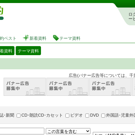
図書館 蔵書検索・予約システム
ロ
ー
約ベスト
新着資料
テーマ資料
着資料
テーマ資料
。 広告(バナー広告等については、千葉市が推奨
誌･新聞
CD･朗読CD･カセット
ビデオ
DVD
外国語･児童外