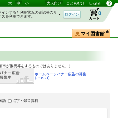
大
中
小
大人向け
こどもむけ
English
0
グインすると利用状況の確認等のサ
ビスを利用できます。
カート
マイ図書館
等をするものではありません。）
ホームページバナー広告の募集
について
国語
点字・録音資料