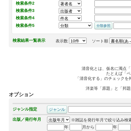
検索条件2
検索条件3
検索条件4
検索条件5
検索結果一覧表示
表示数
ソート順
清音化とは、仮名に濁点「
たとえば「ペ
「清音化する」のチェックを
洋楽等「原題」と「邦題
オプション
ジャンル指定
出版／発行年月
※雑誌を発行年月で絞り込み検
年
月から
年