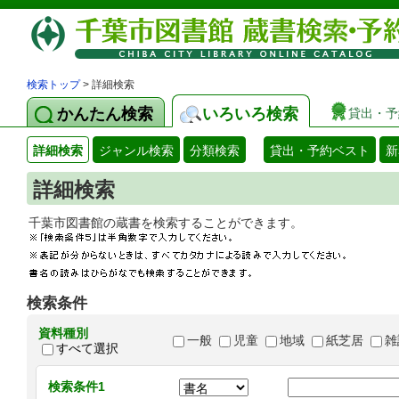
検索トップ
> 詳細検索
かんたん検索
いろいろ検索
貸出・予
詳細検索
ジャンル検索
分類検索
貸出・予約ベスト
新
詳細検索
千葉市図書館の蔵書を検索することができます
検索条件
資料種別
一般
児童
地域
紙芝居
雑
すべて選択
検索条件1