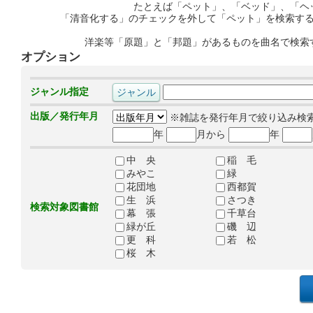
たとえば「ペット」、「ベッド」、「ヘ
「清音化する」のチェックを外して「ペット」を検索す
洋楽等「原題」と「邦題」があるものを曲名で検索
オプション
ジャンル指定
出版／発行年月
※雑誌を発行年月で絞り込み検
年
月から
年
中 央
稲 毛
みやこ
緑
花団地
西都賀
生 浜
さつき
検索対象図書館
幕 張
千草台
緑が丘
磯 辺
更 科
若 松
桜 木