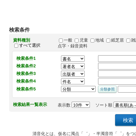
検索条件
資料種別
一般
児童
地域
紙芝居
雑
すべて選択
点字・録音資料
検索条件1
検索条件2
検索条件3
検索条件4
検索条件5
検索結果一覧表示
表示数
ソート順
清音化とは、仮名に濁点「゛」・半濁音符「゜」をつ