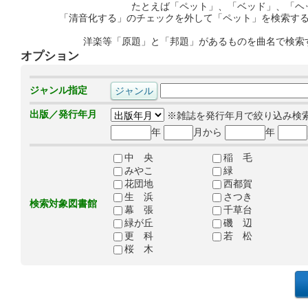
たとえば「ペット」、「ベッド」、「ヘ
「清音化する」のチェックを外して「ペット」を検索す
洋楽等「原題」と「邦題」があるものを曲名で検索
オプション
ジャンル指定
出版／発行年月
※雑誌を発行年月で絞り込み検
年
月から
年
中 央
稲 毛
みやこ
緑
花団地
西都賀
生 浜
さつき
検索対象図書館
幕 張
千草台
緑が丘
磯 辺
更 科
若 松
桜 木