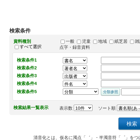
検索条件
資料種別
一般
児童
地域
紙芝居
雑
すべて選択
点字・録音資料
検索条件1
検索条件2
検索条件3
検索条件4
検索条件5
検索結果一覧表示
表示数
ソート順
清音化とは、仮名に濁点「゛」・半濁音符「゜」をつ