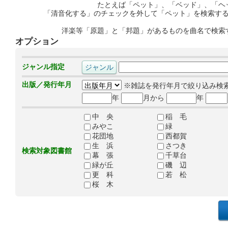
たとえば「ペット」、「ベッド」、「ヘ
「清音化する」のチェックを外して「ペット」を検索す
洋楽等「原題」と「邦題」があるものを曲名で検索
オプション
ジャンル指定
出版／発行年月
※雑誌を発行年月で絞り込み検
年
月から
年
中 央
稲 毛
みやこ
緑
花団地
西都賀
生 浜
さつき
検索対象図書館
幕 張
千草台
緑が丘
磯 辺
更 科
若 松
桜 木