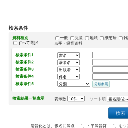
検索条件
資料種別
一般
児童
地域
紙芝居
雑
すべて選択
点字・録音資料
検索条件1
検索条件2
検索条件3
検索条件4
検索条件5
検索結果一覧表示
表示数
ソート順
清音化とは、仮名に濁点「゛」・半濁音符「゜」をつ