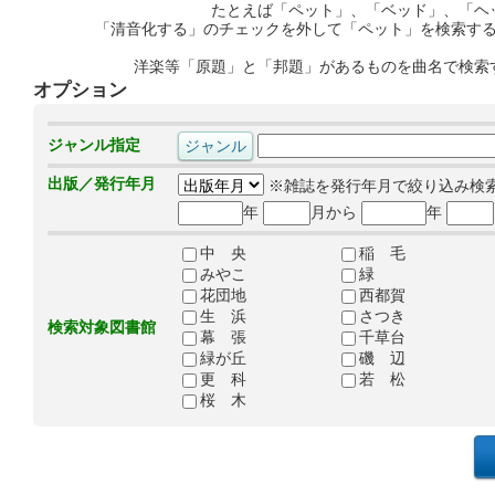
たとえば「ペット」、「ベッド」、「ヘ
「清音化する」のチェックを外して「ペット」を検索す
洋楽等「原題」と「邦題」があるものを曲名で検索
オプション
ジャンル指定
出版／発行年月
※雑誌を発行年月で絞り込み検
年
月から
年
中 央
稲 毛
みやこ
緑
花団地
西都賀
生 浜
さつき
検索対象図書館
幕 張
千草台
緑が丘
磯 辺
更 科
若 松
桜 木