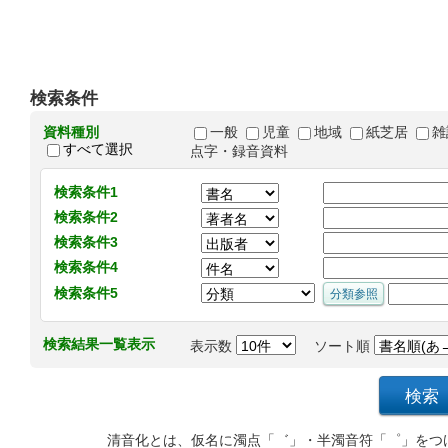
検索条件
資料種別
一般
児童
地域
紙芝居
雑
すべて選択
点字・録音資料
検索条件1
検索条件2
検索条件3
検索条件4
検索条件5
検索結果一覧表示
表示数
ソート順
清音化とは、仮名に濁点「゛」・半濁音符「゜」をつ