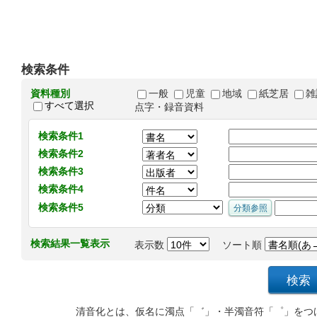
検索条件
資料種別
一般
児童
地域
紙芝居
雑
すべて選択
点字・録音資料
検索条件1
検索条件2
検索条件3
検索条件4
検索条件5
検索結果一覧表示
表示数
ソート順
清音化とは、仮名に濁点「゛」・半濁音符「゜」をつ