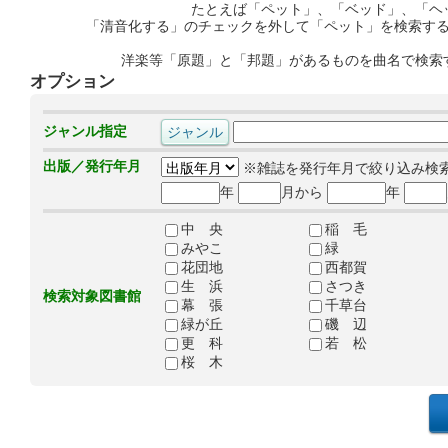
たとえば「ペット」、「ベッド」、「ヘ
「清音化する」のチェックを外して「ペット」を検索す
洋楽等「原題」と「邦題」があるものを曲名で検索
オプション
ジャンル指定
出版／発行年月
※雑誌を発行年月で絞り込み検
年
月から
年
中 央
稲 毛
みやこ
緑
花団地
西都賀
生 浜
さつき
検索対象図書館
幕 張
千草台
緑が丘
磯 辺
更 科
若 松
桜 木