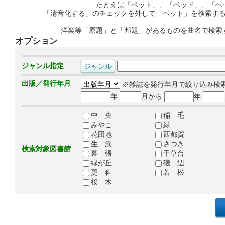
たとえば「ペット」、「ベッド」、「ヘ
「清音化する」のチェックを外して「ペット」を検索す
洋楽等「原題」と「邦題」があるものを曲名で検索
オプション
ジャンル指定
出版／発行年月
※雑誌を発行年月で絞り込み検
年
月から
年
中 央
稲 毛
みやこ
緑
花団地
西都賀
生 浜
さつき
検索対象図書館
幕 張
千草台
緑が丘
磯 辺
更 科
若 松
桜 木