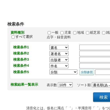
検索条件
資料種別
一般
児童
地域
紙芝居
雑
すべて選択
点字・録音資料
検索条件1
検索条件2
検索条件3
検索条件4
検索条件5
検索結果一覧表示
表示数
ソート順
清音化とは、仮名に濁点「゛」・半濁音符「゜」をつ